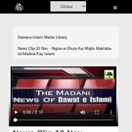
Home
Al-Quran
Books
Dawat-e-Islami
Media Library
Media
News Clip-10 Nov - Nigran-e-Shura Aur Majlis Maktaba-
tul-Madina Kay Islami
Madani Channel
Volunteer Portal
Rohani Ilaj
Donation
Blog
Magazine