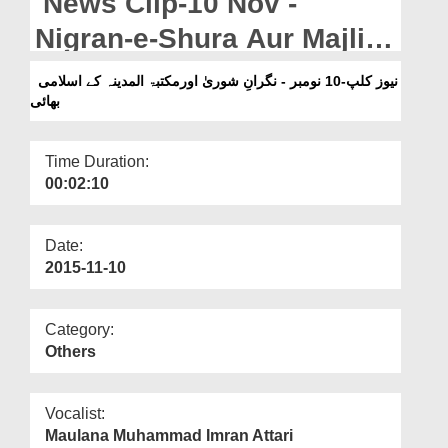
News Clip-10 Nov -
Departments
Nigran-e-Shura Aur Majlis
Our Websites
Maktaba-tul-Madina Kay
نیوز کلپ-10 نومبر - نگرانِ شوریٰ اورمکتبۃ المدینہ کے اسلامی
More
بھائی
Islami
Time Duration:
00:02:10
Date:
2015-11-10
Category:
Others
Vocalist:
Maulana Muhammad Imran Attari