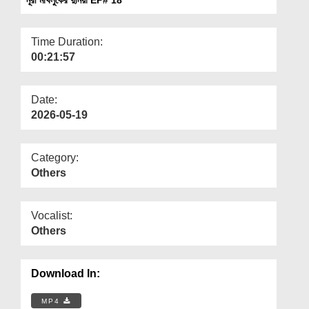
Departments
Our Websites
Time Duration:
00:21:57
More
Date:
2026-05-19
Category:
Others
Vocalist:
Others
Download In:
MP4