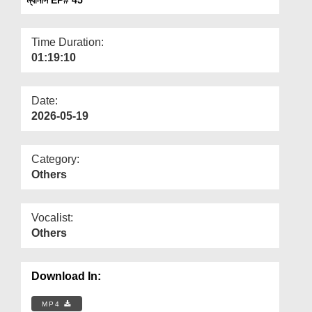
Departments
Our Websites
Time Duration:
01:19:10
More
Date:
2026-05-19
Category:
Others
Vocalist:
Others
Download In:
MP4