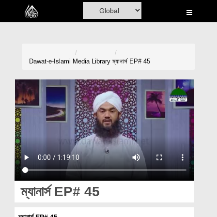
Home
Al-Quran
Books
Dawat-e-Islami
Media Library
ম্যানার্স EP# 45
Media
Madani Channel
Volunteer Portal
Rohani Ilaj
Donation
Blog
ম্যানার্স EP# 45
Magazine
ম্যানার্স EP# 45