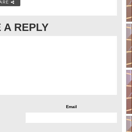
ARE
 A REPLY
Email