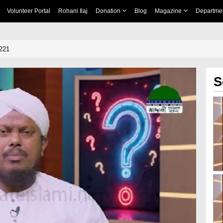
Volunteer Portal
Rohani Ilaj
Donation
Blog
Magazine
Departme
# 221
S