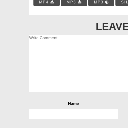
MP4
MP3
MP3
SH
LEAVE
Name