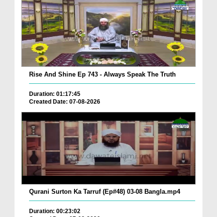
Rise And Shine Ep 743 - Always Speak The Truth
Duration: 01:17:45
Created Date: 07-08-2026
Qurani Surton Ka Tarruf (Ep#48) 03-08 Bangla.mp4
Duration: 00:23:02