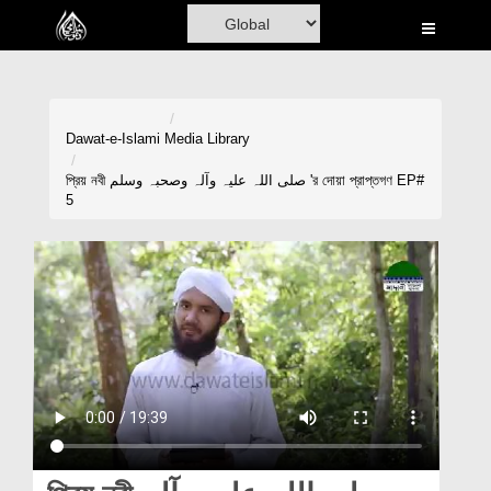
Home
Al-Quran
Books
Dawat-e-Islami
Media Library
Media
প্রিয় নবী صلی اللہ علیہ وآلہ وصحبہ وسلم 'র দোয়া প্রাপ্তগণ EP#
5
Madani Channel
Volunteer Portal
Rohani Ilaj
Donation
Blog
Magazine