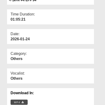
Departments
Our Websites
Time Duration:
01:05:21
More
Date:
2026-01-24
Category:
Others
Vocalist:
Others
Download In:
MP4