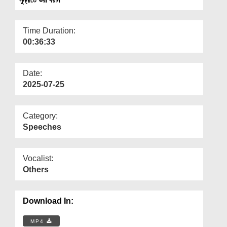
Departments
Our Websites
Time Duration:
00:36:33
More
Date:
2025-07-25
Category:
Speeches
Vocalist:
Others
Download In:
MP4