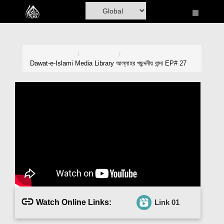
Home
Al-Quran
Books
Dawat-e-Islami
Media Library
আল্লাহর পছন্দনীয় বান্দা EP# 27
Media
Madani Channel
Volunteer Portal
Rohani Ilaj
Donation
Blog
Watch Online Links:
Link 01
Magazine