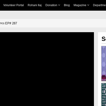
Volunteer Portal
Rohani Ilaj
Donation
Blog
Magazine
Departme
র আসরে EP# 287
S