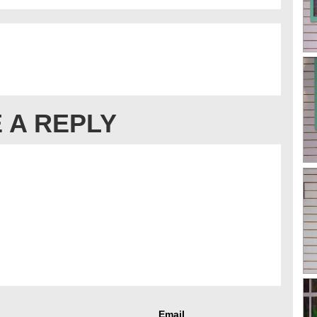
 A REPLY
Email