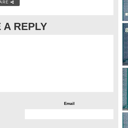
ARE
 A REPLY
Email