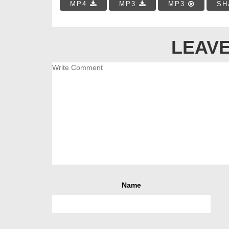
MP4
MP3
MP3
SH
LEAVE
Name