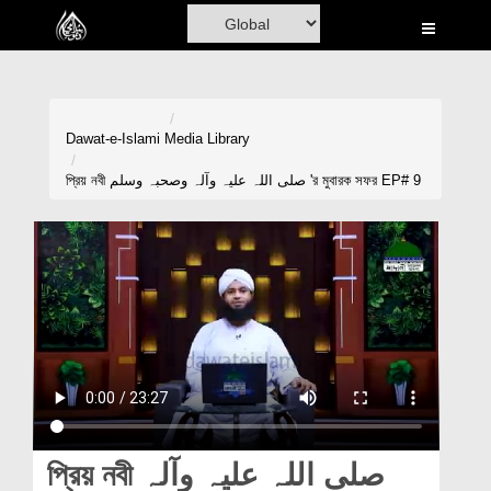
Home
Al-Quran
Books
Dawat-e-Islami
Media Library
Media
প্রিয় নবী صلی اللہ علیہ وآلہ وصحبہ وسلم 'র মুবারক সফর EP# 9
Madani Channel
Volunteer Portal
Rohani Ilaj
Donation
Blog
Magazine
প্রিয় নবী صلی اللہ علیہ وآلہ