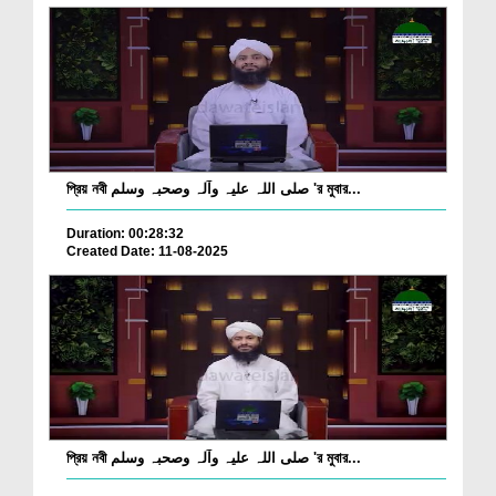
প্রিয় নবী صلی اللہ علیہ وآلہ وصحبہ وسلم 'র মুবার...
Duration: 00:28:32
Created Date: 11-08-2025
প্রিয় নবী صلی اللہ علیہ وآلہ وصحبہ وسلم 'র মুবার...