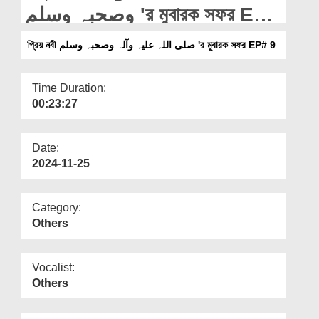
Departments
وصحبہ وسلم 'র মুবারক সফর EP#
9
Our Websites
প্রিয় নবী صلی اللہ علیہ وآلہ وصحبہ وسلم 'র মুবারক সফর EP# 9
More
Time Duration:
00:23:27
Date:
2024-11-25
Category:
Others
Vocalist:
Others