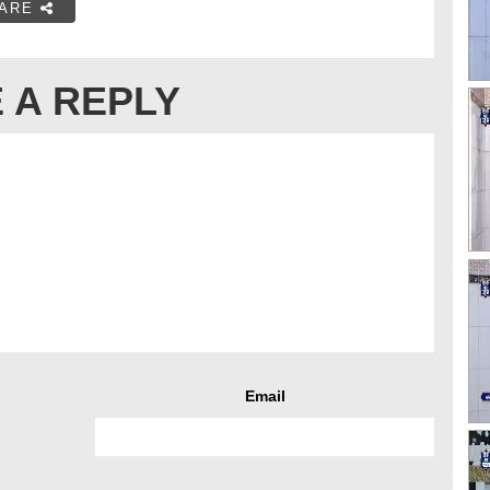
ARE
 A REPLY
Email