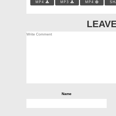
MP4
MP3
MP4
SH
LEAVE
Name