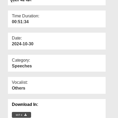
Departments
Our Websites
Time Duration:
00:51:34
More
Date:
2024-10-30
Category:
Speeches
Vocalist:
Others
Download In:
MP4