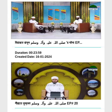
যিয়ারতে রাসূল صلی اللہ علیہ وآلہ وسلم 'র ঘটনা EP...
Duration: 00:23:59
Created Date: 16-01-2024
সীরাতে মুস্তফা صلی اللہ علیہ وآلہ وسلم EP# 20