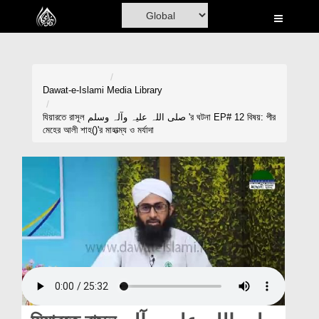
Home
Al-Quran
Books
Dawat-e-Islami
Media Library
Media
যিয়ারতে রাসূল صلی اللہ علیہ وآلہ وسلم 'র ঘটনা EP# 12 বিষয়: পীর
মেহের আলী শাহ()'র মাহাত্ম্য ও মর্যাদা
Madani Channel
Volunteer Portal
Rohani Ilaj
Donation
Blog
Magazine