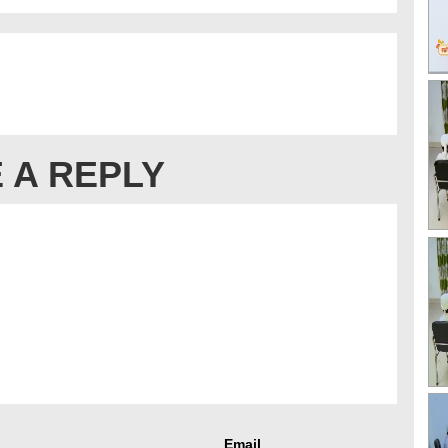
 A REPLY
Email