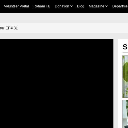
Volunteer Portal
Rohani Ilaj
Donation
Blog
Magazine
Departme
র আসর EP# 31
S