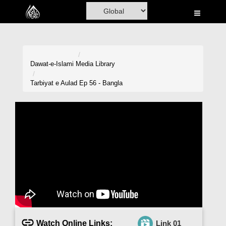
Home
Al-Quran
Books
Dawat-e-Islami
Media Library
Media
Tarbiyat e Aulad Ep 56 - Bangla
Madani Channel
Volunteer Portal
Rohani Ilaj
Donation
Blog
Magazine
Watch Online Links:
Link 01