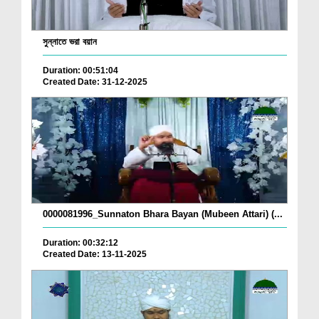
সুন্নাতে ভরা বয়ান
Duration: 00:51:04
Created Date: 31-12-2025
0000081996_Sunnaton Bhara Bayan (Mubeen Attari) (...
Duration: 00:32:12
Created Date: 13-11-2025