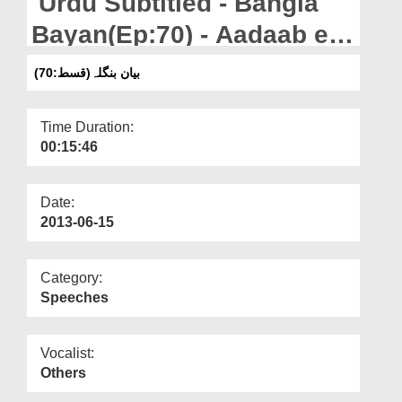
Urdu Subtitled - Bangla
Departments
Bayan(Ep:70) - Aadaab e
Our Websites
Tuaam - উর্দূ উপ শিরোনাম সম্বলিত-
(70:بیان بنگلہ(قسط
More
বাংলা বয়ান(পর্ব:৭০) –খাবারের
Time Duration:
00:15:46
Date:
2013-06-15
Category:
Speeches
Vocalist:
Others