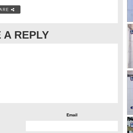
ARE
 A REPLY
Email