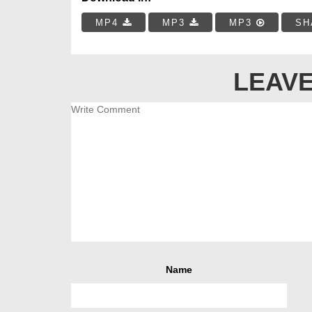
MP4
MP3
MP3
SH
LEAVE
Name