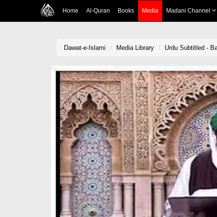
Home
Al-Quran
Books
Media
Madani Channel
Dawat-e-Islami
Media Library
Urdu Subtitled - Ban