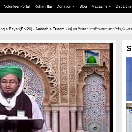
Volunteer Portal
Rohani Ilaj
Donation
Blog
Magazine
Departme
gla Bayan(Ep:26) - Aadaab e Tuaam - উর্দূ উপ শিরোনাম সম্বলিত-বাংলা বয়ান(পর্ব:২৬) –খাবা
S