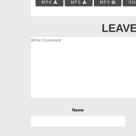
MP4
MP3
MP3
SH
LEAVE
Name