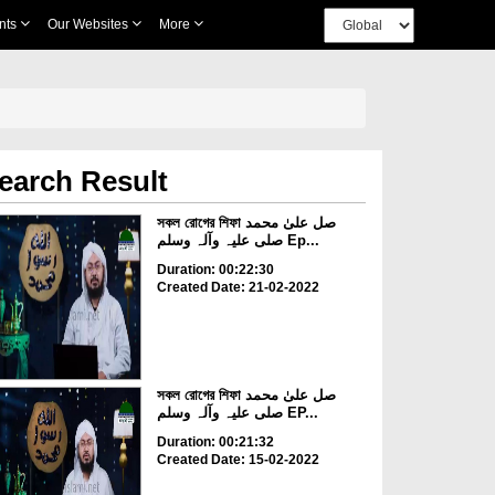
nts
Our Websites
More
earch Result
সকল রোগের শিফা صل علیٰ محمد
صلی علیہ وآلہ وسلم Ep...
Duration: 00:22:30
Created Date: 21-02-2022
সকল রোগের শিফা صل علیٰ محمد
صلی علیہ وآلہ وسلم EP...
Duration: 00:21:32
Created Date: 15-02-2022