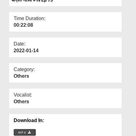
Departments
Our Websites
Time Duration:
00:22:08
More
Date:
2022-01-14
Category:
Others
Vocalist:
Others
Download In:
MP4