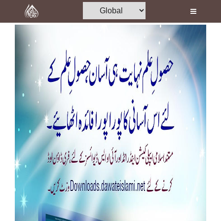
Home
Al-Quran
Books
Media
Madani Channel
Volunteer Portal
Rohani Ilaj
Donation
Blog
Magazine
Departments