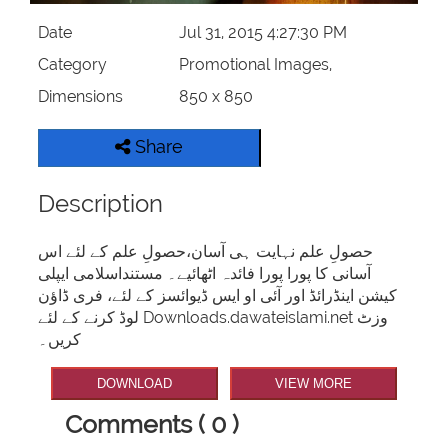
Date
Jul 31, 2015 4:27:30 PM
Category
Promotional Images,
Dimensions
850 x 850
Share
Description
حصولِ علم نہایت ہی آسان،حصولِ علم کے لئے اس
آسانی کا پورا پورا فائدہ اٹھائیے۔ مستنداسلامی ایپلی
کیشن اینڈرائڈ اور آئی او ایس ڈیوائسز کے لئے، فری ڈاؤن
لوڈ کرنے کے لئے Downloads.dawateislami.net وزٹ
کریں۔
DOWNLOAD
VIEW MORE
Comments ( 0 )