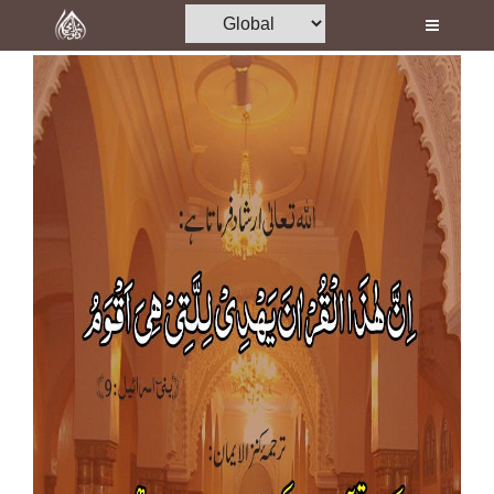
Home
Al-Quran
Books
Media
Madani Channel
Volunteer Portal
Rohani Ilaj
Donation
Blog
Magazine
Departments