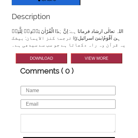
Description
اللہ تعالٰی ارشاد فرماتا ہے: اِنَّ ہٰذَا الْقُرْاٰنَ یَہۡدِیۡ لِلَّتِیۡ
ہِیَ اَقْوَمُ(بنیٓ اسرائیل:9) ترجمۂ کنز الایمان: بیشک
یہ قرآن وہ راہ دکھاتا ہے جو سب سے سیدھی ہے۔
DOWNLOAD
VIEW MORE
Comments ( 0 )