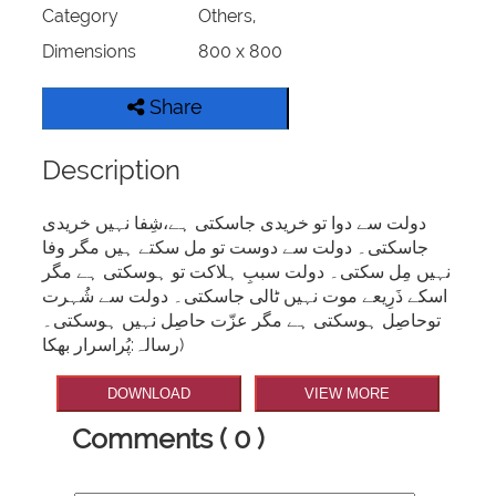
Category
Others,
Dimensions
800 x 800
Share
Description
دولت سے دوا تو خریدی جاسکتی ہے،شِفا نہیں خریدی
جاسکتی۔ دولت سے دوست تو مل سکتے ہیں مگر وفا
نہیں مِل سکتی۔ دولت سببِ ہلاکت تو ہوسکتی ہے مگر
اسکے ذَرِیعے موت نہیں ٹالی جاسکتی۔ دولت سے شُہرت
توحاصِل ہوسکتی ہے مگر عزّت حاصِل نہیں ہوسکتی۔
(رسالہ:پُراسرار بھکا
DOWNLOAD
VIEW MORE
Comments ( 0 )