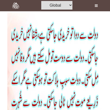
Home
Al-Quran
Books
Media
Madani Channel
Volunteer Portal
Rohani Ilaj
Donation
Blog
Magazine
Departments