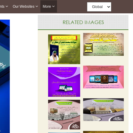
nts
Our Websites
More
RELATED IMAGES