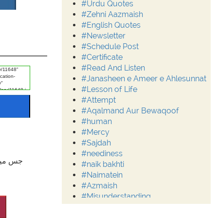
#Urdu Quotes
#Zehni Aazmaish
#English Quotes
#Newsletter
#Schedule Post
#Certificate
#Read And Listen
#Janasheen e Ameer e Ahlesunnat
#Lesson of Life
#Attempt
#Aqalmand Aur Bewaqoof
#human
#Mercy
#Sajdah
#neediness
#naik bakhti
#Naimatein
#Azmaish
#Misunderstanding
#Moderation
#Aalim