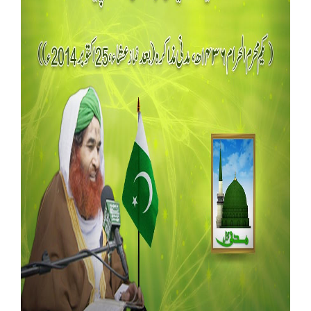
Our Websites
More