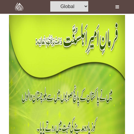
Home
Al-Quran
Books
Media
Madani Channel
Volunteer Portal
Rohani Ilaj
Donation
Blog
Magazine
Departments