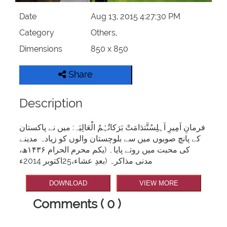
Date
Aug 13, 2015 4:27:30 PM
Category
Others,
Dimensions
850 x 850
Share
Description
فرمانِ اَمِیرِ اَہلِسُنَّتدَامَتْ بَرَکاتُہُمُ الْعَالِیَہ: میں نے پاکستان
کے پانچ صوبوں میں سے بلوچستان والوں کو زیادہ مدینے
کی محبت میں روتے پایا۔ (یکم محرم الحرام ۱۴۳۶ھ،
مدنی مذاکرہ (بعدِ عشاء،25اکتوبر 2014ء
DOWNLOAD
VIEW MORE
Comments ( 0 )