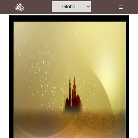
Home
Al-Quran
Books
Media
Madani Channel
Volunteer Portal
Rohani Ilaj
Donation
Blog
Magazine
Departments