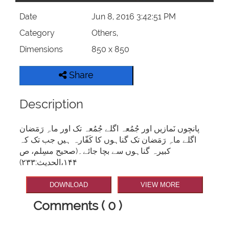
Date
Jun 8, 2016 3:42:51 PM
Category
Others,
Dimensions
850 x 850
Share
Description
پانچوں نَمازیں اور جُمُعہ اگلے جُمُعہ تک اور ماہِ رَمَضان
اگلے ماہِ رَمَضان تک گناہوں کا کَفّارہ ہیں جب تک کہ
کبیرہ گناہوں سے بچا جائے۔(صحیح مسِلم، ص
۱۴۴،الحدیث:۲۳۳)
DOWNLOAD
VIEW MORE
Comments ( 0 )