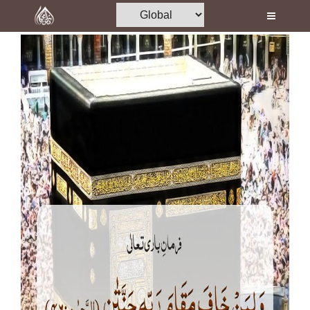
Home
Al-Quran
Books
Media
Madani Channel
Volunteer Portal
Rohani Ilaj
Donation
Blog
Magazine
Departments