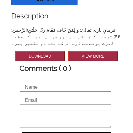
Description
فرمانِ باری تعالیٰ: وَ لِمَنْ خَافَ مَقَامَ رَبِّہٖ جَنَّتٰنِ(الرَّحمٰن:
۴۶) ترجمۂ کنز الایمان:اور جو اپنے ربّ کے حضور
کھڑے ہونے سے ڈرے اس کے لئے دو جنّتیں ہیں۔
DOWNLOAD
VIEW MORE
Comments ( 0 )