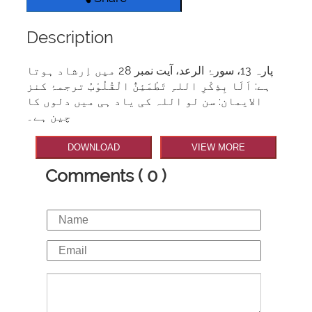
Description
پارہ 13، سورۂ الرعد، آیت نمبر 28 میں اِرشاد ہوتا
ہے: اَلَا بِذِکْرِ اللہِ تَطْمَئِنُّ الْقُلُوْبُ ترجمۂ کنز
الایمان: سن لو اللہ کی یاد ہی میں دلوں کا
چین ہے۔
DOWNLOAD
VIEW MORE
Comments ( 0 )