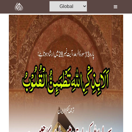
Home
Al-Quran
Books
Media
Madani Channel
Volunteer Portal
Rohani Ilaj
Donation
Blog
Magazine
Departments