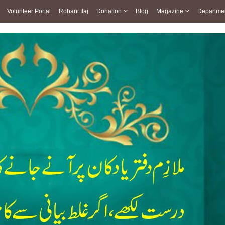
Volunteer Portal
Rohani Ilaj
Donation
Blog
Magazine
Departme