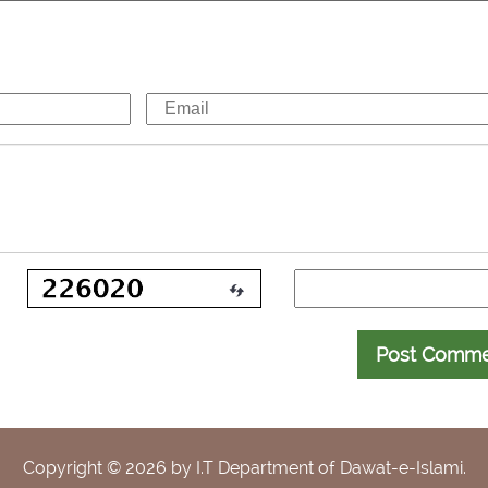
Post Comm
Copyright ©
2026
by I.T Department of Dawat-e-Islami.