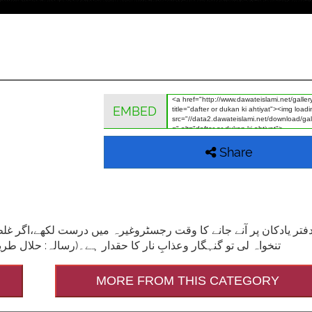
EMBED
Share
دفتر یادکان پر آنے جانے کا وقت رجسٹروغیرہ میں درست لکھے،اگر غلط
تنخواہ لی تو گنہگار وعذابِ نار کا حقدار ہے۔(رسالہ: حلال طریقے سے کمانے کے50 مدنی پھول،مک))
MORE FROM THIS CATEGORY