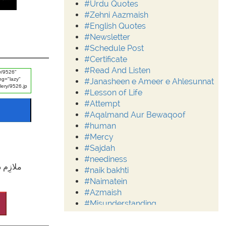
#Urdu Quotes
#Zehni Aazmaish
#English Quotes
#Newsletter
#Schedule Post
#Certificate
#Read And Listen
#Janasheen e Ameer e Ahlesunnat
#Lesson of Life
#Attempt
#Aqalmand Aur Bewaqoof
#human
#Mercy
#Sajdah
#neediness
ملازِم 
#naik bakhti
#Naimatein
#Azmaish
#Misunderstanding
#Moderation
#Aalim