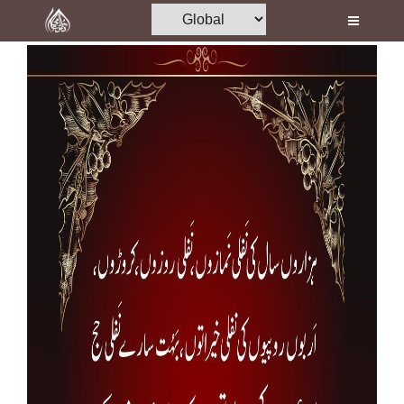
Home
Al-Quran
Books
Media
Madani Channel
Volunteer Portal
Rohani Ilaj
Donation
Blog
Magazine
Departments