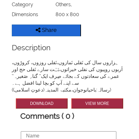
Category
Others,
Dimensions
800 x 800
Share
Description
ہزاروں سال کی نَفلی نَمازوں،نَفلی روزوں، کروڑوں،
اَربوں روپیوں کی نفلی خیراتوں،بَہُت سارے نَفلی حج اور
عمرے کی سعادتوں کے بجائے صِرف ایک’’ گناہِ صَغیرہ‘‘
سے اپنے آپ کو بچا لینا افضل ہے۔
(رسالہ:باحیانوجوان،مکتبۃ المدینہ(دعوتِ اسلامی))
DOWNLOAD
VIEW MORE
Comments ( 0 )