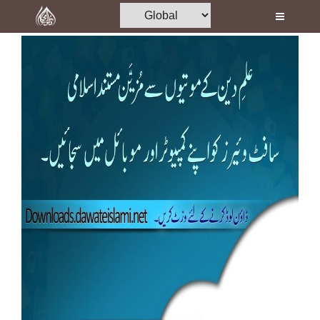
Home
Al-Quran
Books
Media
Madani Channel
Volunteer Portal
Rohani Ilaj
Donation
Blog
Magazine
Departments