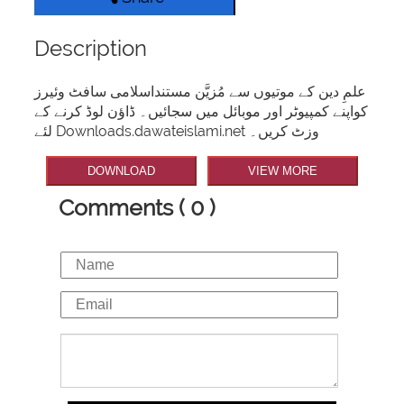
Description
علمِ دین کے موتیوں سے مُزیَّن مستنداسلامی سافٹ وئیرز
کواپنے کمپیوٹر اور موبائل میں سجائیں۔ ڈاؤن لوڈ کرنے کے
لئے Downloads.dawateislami.net وزٹ کریں۔
DOWNLOAD
VIEW MORE
Comments ( 0 )