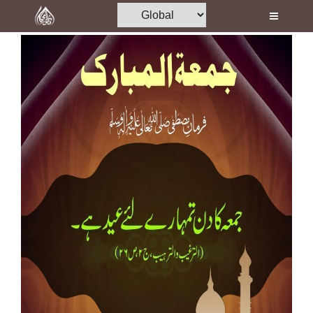
Home
Al-Quran
Books
Media
Madani Channel
Volunteer Portal
Rohani Ilaj
Donation
Blog
Magazine
Departments