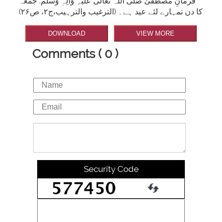
فرمانِ مصطَفیٰ صَلَّی اللہ تَعَالٰی عَلَیْہِ وَاٰلِہٖ وَسَلَّم: جمعہ
کا دن تمہارے لئے عید ہے۔ (الترغیب والترہیب،ج۲، ص۲۶)
DOWNLOAD
VIEW MORE
Comments ( 0 )
Security Code