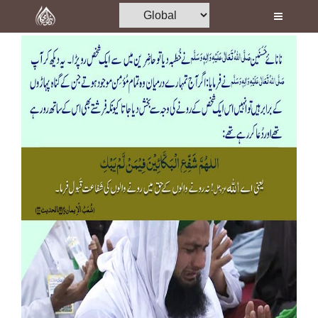
Home
Al-Quran
Books
Media
Madani Channel
Volunteer Portal
Rohani Ilaj
Donation
Blog
Magazine
Departments