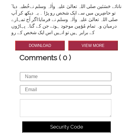
"نانائے حَسَنَین صلی اللہ تعالیٰ علیہ واٰلہ وسلم نےخُطبہ دیا
تو حاضِرین میں سے ایک شخص رو پڑا ۔ یہ دیکھ کر آپ
صلی اللہ تعالیٰ علیہ واٰلہ وسلم نے فرمایا:اگر آج تمہارے
درمیان وہ تمام مُؤمِن موجود ہوتے جن کے گناہ پہاڑوں
کے برابر ہیں تو انہیں اس ایک شخص کے رو
DOWNLOAD
VIEW MORE
Comments ( 0 )
Security Code