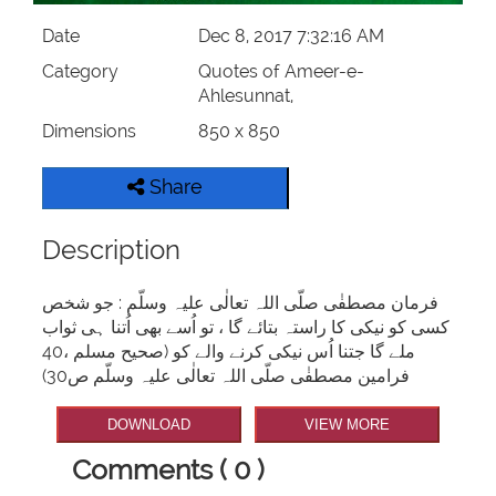
Date
Dec 8, 2017 7:32:16 AM
Category
Quotes of Ameer-e-
Ahlesunnat,
Dimensions
850 x 850
Share
Description
فرمان مصطفٰی صلّی اللہ تعالٰی علیہ وسلّم : جو شخص
کسی کو نیکی کا راستہ بتائے گا ، تو اُسے بھی اُتنا ہی ثواب
ملے گا جتنا اُس نیکی کرنے والے کو (صحیح مسلم ،40
فرامین مصطفٰی صلّی اللہ تعالٰی علیہ وسلّم ص30)
DOWNLOAD
VIEW MORE
Comments ( 0 )