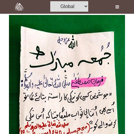
Home
Al-Quran
Books
Media
Madani Channel
Volunteer Portal
Rohani Ilaj
Donation
Blog
Magazine
Departments