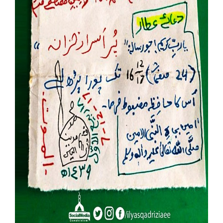
Our Websites
More