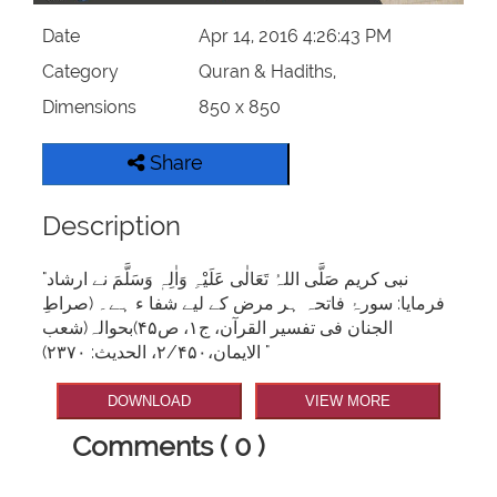
Date
Apr 14, 2016 4:26:43 PM
Category
Quran & Hadiths,
Dimensions
850 x 850
Share
Description
"نبی کریم صَلَّی اللہُ تَعَالٰی عَلَیْہِ وَاٰلِہٖ وَسَلَّمَ نے ارشاد
فرمایا: سورۂ فاتحہ ہر مرض کے لیے شفا ء ہے۔ (صراطِ
الجنان فی تفسیر القرآن، ج۱، ص۴۵)بحوالہ(شعب
الایمان،۲/۴۵۰، الحدیث: ۲۳۷۰) "
DOWNLOAD
VIEW MORE
Comments ( 0 )