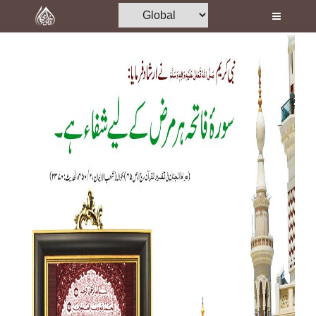
Home
Al-Quran
Books
Media
Madani Channel
Volunteer Portal
Rohani Ilaj
Donation
Blog
Magazine
Departments