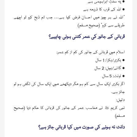
• یہ سنتِ ابراہیمی ہے
• اللہ کے قرب کا ذریعہ ہے
“اللہ نے ہر چیز میں احسان فرض کیا ہے… جب تم ذبح کرو تو اچھے
طریقے سے کرو” (صحیح مسلم)
قربانی کے جانور کی عمر کتنی ہونی چاہیے؟
اسلام میں قربانی کے جانور کی کم از کم عمر:
• بکری/بکرا: 1 سال
• گائے/بیل: 2 سال
• اونٹ: 5 سال
اگر بکری ایک سال سے کم ہو مگر دیکھنے میں ایک سال کی لگتی ہو تو
جائز ہے۔
دلیل:
نبی کریم ﷺ نے مناسب عمر کے جانور کی قربانی کا حکم دیا (صحیح
مسلم)
دانت نہ ہونے کی صورت میں کیا قربانی جائز ہے؟