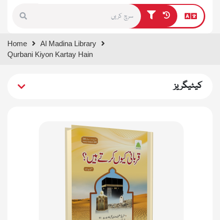
Type 1 or more characters for
Home
Al Madina Library
results.
Qurbani Kiyon Kartay Hain
کیٹیگریز