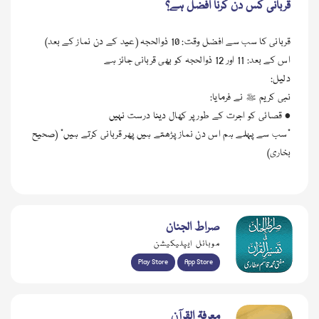
قربانی کس دن کرنا افضل ہے؟
قربانی کا سب سے افضل وقت: 10 ذوالحجہ (عید کے دن نماز کے بعد)
اس کے بعد: 11 اور 12 ذوالحجہ کو بھی قربانی جائز ہے
دلیل:
نبی کریم ﷺ نے فرمایا:
• قصائی کو اجرت کے طور پر کھال دینا درست نہیں
“سب سے پہلے ہم اس دن نماز پڑھتے ہیں پھر قربانی کرتے ہیں” (صحیح
بخاری)
صراط الجنان
موبائل ایپلیکیشن
Play Store
App Store
معرفۃ القرآن