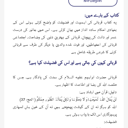
Norwegian
کتاب کے بارے میں:
یہ کتاب قربانی کی اہمیت اور فضیلت کو واضح کرتے ہوئے اس کے
بنیادی احکام سادہ انداز میں بیان کرتی ہے۔ اس میں جانور کی درست
عمر اور دانت کی پہچان، قربانی کے بہترین دنوں کی وضاحت، اجتماعی
قربانی کی احتیاطیں، اور فوت شدہ والدین یا دیگر کی طرف سے قربانی
کرنے کا شرعی طریقہ شامل ہے
قربانی کیوں کی جاتی ہے اور اس کی فضیلت کیا ہے؟
قربانی حضرت ابراہیم علیہ السلام کی سنت کی یادگار ہے، جس کا
مقصد اللہ کی رضا اور اطاعت کا اظہار ہے۔
دلیل: قرآن میں ارشاد ہے:
لَنْ یَّنَالَ اللّٰهَ لُحُوْمُهَا وَ لَا دِمَآؤُهَا وَ لٰكِنْ یَّنَالُهُ التَّقْوٰى مِنْكُمْؕ ( الحج: 37)
اللہ کو ہرگز نہ ان کے گوشت پہنچتے ہیں نہ اُن کے خون ہاں تمہاری
پرہیزگاری اس تک باریاب ہوتی ہے۔
فضیلت: