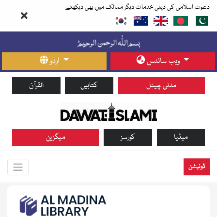
دعوت اسلامی کی دینی خدمات دیگر ممالک میں بھی دیکھئے
ویب سائٹس
اردو
مدنی چینل
کتابیں
القرآن
میڈیا
کورسز
میگزین
ڈونیشن