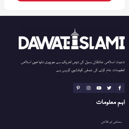
دعوت اسلامی عاشقان رسول کی دینی تحریک ہے جو پوری دنیا میں اسلامی
تعلیمات عام کرنے کی عملی کوششیں کررہی ہے
اہم معلومات
سماجی اور فلاحی