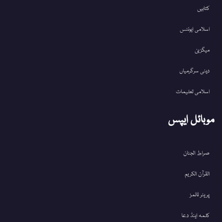
کتابیں
اسلامی ایونٹس
میگزین
دینی سرگرمیاں
اسلامی تعلیمات
موبائل ایپس
صراط الجنان
القرآن الکریم
پریئر ٹائمز
کلمہ اینڈ دعا