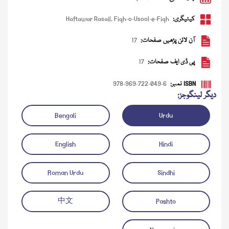
کیٹیگری:
Fiqh-o-Usool-e-Fiqh
,
Haftawar Rasail
آن لائن پڑھیں صفحات:
17
پی ڈی ایف صفحات:
17
ISBN نمبر:
978-969-722-049-6
دیگر لینگوجز:
Bengali
Urdu
ڈاؤن لوڈ کریں
آڈیو چلائیں
English
Hindi
Roman Urdu
Sindhi
中文
Pashto