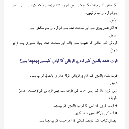
اگر جانور کے دانت گر چکے ہوں اور وہ اتنا بوڑھا ہو کہ کھانے سے عاجز
ہو تو قربانی جائز نہیں۔
لیکن:
• اگر عمر پوری ہے اور صحت مند ہے تو قربانی ہو سکتی ہے
اصول:
قربانی کے جانور کا عیب سے پاک اور صحت مند ہونا ضروری ہے (ابو
داود)
فوت شدہ والدین کے نام پر قربانی کا ثواب کیسے پہنچتا ہے؟
فوت شدہ والدین کے نام پر قربانی کرنا جائز اور باعثِ ثواب ہے۔
دلیل:
نبی کریم ﷺ نے اپنی امت کی طرف سے بھی قربانی کی (مسند احمد)
طریقہ:
• نیت کریں کہ اس کا ثواب والدین کو پہنچے
• اللہ کی بارگاہ میں دعا کریں
ایصالِ ثواب کے ذریعے نیکی کا اجر میت کو پہنچتا ہے