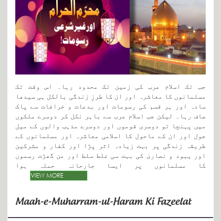
Departments
Our Websites
More
جب تک اسلام عرب کی زمین تک محدود رہا۔ اس وقت تک
مسلمانوں کا معاشرہ اور ان کا طرزِ زندگی بالکل ہی سیدھا
سادہ اور ہر قسم کی رسومات اور بدعات و خرافات سے پاک
صاف رہا۔ لیکن جب اسلام عرب سے باہر نکل کر دوسرے ملکوں
میں پہنچا تو دوسری قوموں اور دوسرے مذہب والوں کے میل
جول اور ان کے ماحول کا اسلامی معاشرہ اور مسلمانوں کے
طریقہ زندگی پر بہت زیادہ اثر پڑا اور کفار و مشرکین
اور یہود و نصاریٰ کی بہت سی غلط سلط اور من گھڑت رسموں
کا مسلمانوں پر ایسا جارحانہ حملہ ہوا
VIEW MORE
Maah-e-Muharram-ul-Haram Ki Fazeelat