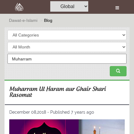
Home
Al-Quran
Dawat-e-Islami
Blog
Books
Media
Madani Channel
Volunteer Portal
Rohani Ilaj
Muharram Ul Haram aur Ghair Shari
Rasomat
Donation
Blog
December 08,2018 - Published 7 years ago
Magazine