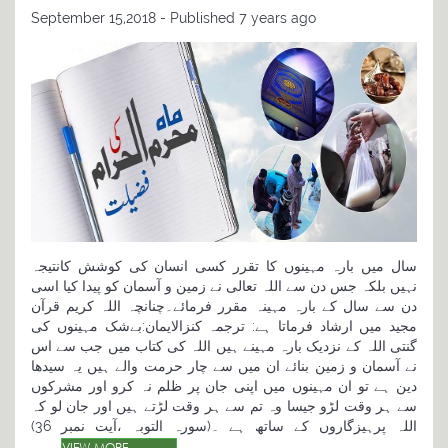
September 15,2018 - Published 7 years ago
سال میں بارہ مہینوں کا تقرر کسی انسان کی کوشش کانتیجہ
نہیں بلکہ جس دن سے اللہ تعالی نے زمین و آسمان کو پیدا کیا اسی
دن سے سال کے بارہ مہینہ مقرر فرمائے۔چنانچہ اللہ کریم قرآن
مجید میں ارشاد فرماتا ہے: ترجمہ کنزالایمان:بےشک مہینوں کی
گنتی اللہ کے نزدیک بارہ مہینے ہیں اللہ کی کتاب میں جب سے اس
نے آسمان و زمین بنائے ان میں سے چار حرمت والے ہیں یہ سیدھا
دین ہے تو ان مہینوں میں اپنی جان پر ظلم نہ کرو اور مشرکوں
سے ہر وقت لڑو جیسا وہ تم سے ہر وقت لڑتے ہیں اور جان لو کہ
اللہ پرہیزگاروں کے ساتھ ہے ۔(سورہ التوبہ ،آیت نمبر 36)
VIEW MORE